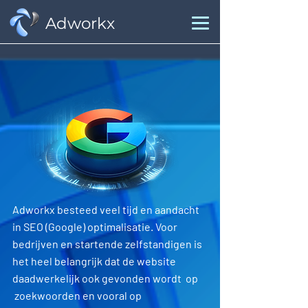
Adworkx
Adworkx besteed veel tijd en aandacht
in SEO (Google) optimalisatie. Voor
bedrijven en startende zelfstandigen is
het heel belangrijk dat de website
daadwerkelijk ook gevonden wordt op
zoekwoorden en vooral op