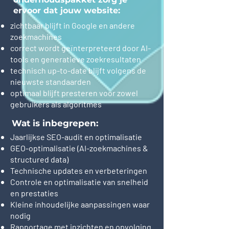
ervoor dat jouw website:
zichtbaar blijft in Google en andere
zoekmachines
correct wordt geïnterpreteerd door AI-
tools en generatieve zoekresultaten
technisch up-to-date blijft volgens de
nieuwste standaarden
optimaal blijft presteren voor zowel
gebruikers als algoritmes
Wat is inbegrepen:
Jaarlijkse SEO-audit en optimalisatie
GEO-optimalisatie (AI-zoekmachines &
structured data)
Technische updates en verbeteringen
Controle en optimalisatie van snelheid
en prestaties
Kleine inhoudelijke aanpassingen waar
nodig
Rapportage met inzichten en opvolging