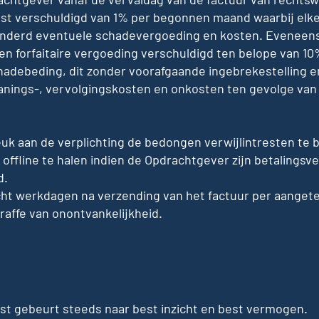
rest verschuldigd van 1% per begonnen maand waarbij el
inderd eventuele schadevergoeding en kosten. Eveneens
en forfaitaire vergoeding verschuldigd ten belope van 1
hadebeding, dit zonder voorafgaande ingebrekestelling 
anings-, vervolgingskosten en onkosten ten gevolge van t
uk aan de verplichting de bedongen verwijlintresten te 
ffline te halen indien de Opdrachtgever zijn betalingsv
d.
cht werkdagen na verzending van het factuur per aanget
affe van onontvankelijkheid.
t gebeurt steeds naar best inzicht en best vermogen.