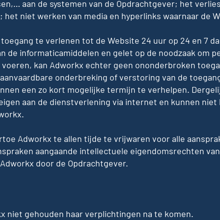
sen,… aan de systemen van de Opdrachtgever; het verlies
; het niet werken van media en hyperlinks waarnaar de W
 toegang te verlenen tot de Website 24 uur op 24 en 7 da
an de informaticamiddelen en gelet op de noodzaak om p
 voeren, kan Adworkx echter geen ononderbroken toega
 aanvaardbare onderbreking of verstoring van de toegang 
innen een zo kort mogelijke termijn te verhelpen. Derge
 eigen aan de dienstverlening via internet en kunnen ni
workx.
toe Adworkx te allen tijde te vrijwaren voor alle aanspr
 aanspraken aangaande intellectuele eigendomsrechten van
 Adworkx door de Opdrachtgever.
kx niet gehouden haar verplichtingen na te komen.