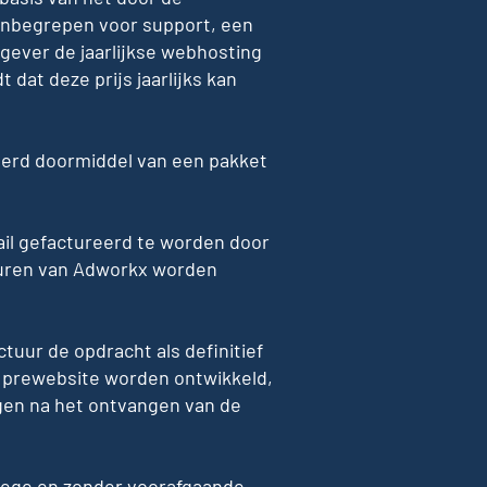
g inbegrepen voor support, een
gever de jaarlijkse webhosting
at deze prijs jaarlijks kan
eerd doormiddel van een pakket
ail gefactureerd te worden door
cturen van Adworkx worden
tuur de opdracht als definitief
e prewebsite worden ontwikkeld,
gen na het ontvangen van de
swege en zonder voorafgaande