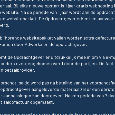
aal. Bij elke nieuwe opstart is 1 jaar gratis webhostin
website. Na de periode van 1 jaar wordt aan de opdracht
en websitepakket. De Opdrachtgever erkent en aanvaardt d
eerd.
 bijhorende websitepakket vallen worden extra gefactur
ekomen door Adworkx en de opdrachtgever.
temt de Opdrachtgever er uitdrukkelijk mee in om via e-m
iets anders overeengekomen werd door de partijen. De fa
ijn betaalprovider.
voorschot, saldo word pas na betaling van het voorschotfac
 opdrachtgever aangeleverde materiaal zal er een eerst
ar aanpassingen kan doorgeven. Na een periode van 7 da
t saldofactuur opgemaakt.
rachtgever vanaf de vervaldag van de factuur van recht