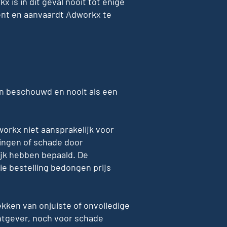
 is in dit geval nooit tot enige
nt en aanvaardt Adworkx te
n beschouwd en nooit als een
workx niet aansprakelijk voor
ringen of schade door
ijk hebben bepaald. De
die bestelling bedongen prijs
kken van onjuiste of onvolledige
htgever, noch voor schade