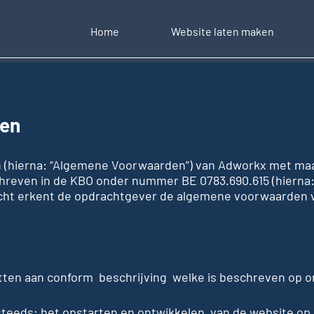
Home
Website laten maken
en
n (hierna: “Algemene Voorwaarden”) van Adworkx met maa
chreven in de KBO onder nummer BE 0783.690.615 (hierna
cht erkent de opdrachtgever de algemene voorwaarden 
etten aan conform beschrijving welke is beschreven op 
steeds: het opstarten en ontwikkelen van de website op 