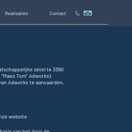
Realisaties
Contact
tschappelijke zetel te 3390
: “Maes Tom” Adworkx).
van Adworkx te aanvaarden.
onze website
basis van het door de