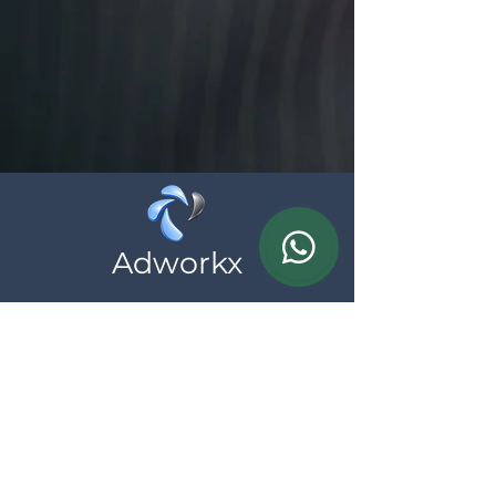
Adworkx
Wij helpen zelfstandigen en ondernemingen
bij hun online aanwezigheid, neem
vrijblijvend contact met ons op
Contact
BTW: BE
0783.690.615
*al onze prijzen zijn exclusief BTW