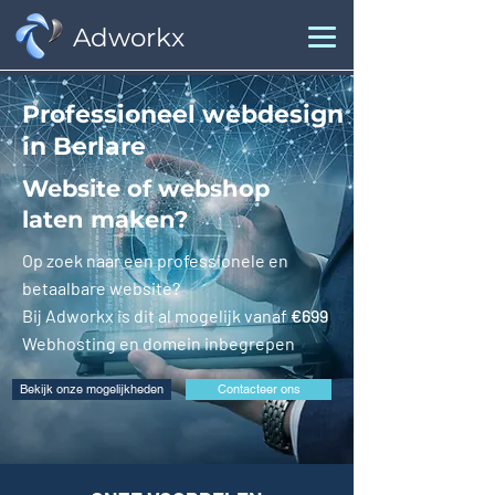
Adworkx
Professioneel webdesign
in Berlare
Website of webshop
laten maken?
Op zoek naar een professionele en
betaalbare website?
Bij Adworkx is dit al mogelijk vanaf
€699
Webhosting en domein inbegrepen
Bekijk onze mogelijkheden
Contacteer ons