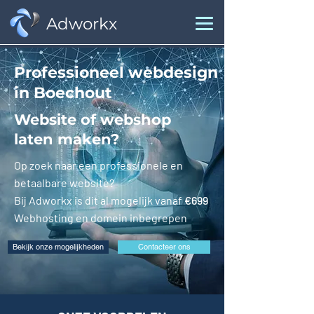
Adworkx
Professioneel webdesign
in Boechout
Website of webshop
laten maken?
Op zoek naar een professionele en
betaalbare website?
Bij Adworkx is dit al mogelijk vanaf
€699
Webhosting en domein inbegrepen
Bekijk onze mogelijkheden
Contacteer ons