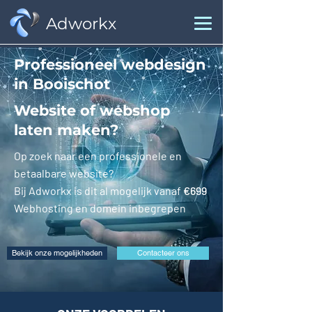
Adworkx
Professioneel webdesign
in Booischot
Website of webshop
laten maken?
Op zoek naar een professionele en
betaalbare website?
Bij Adworkx is dit al mogelijk vanaf
€699
Webhosting en domein inbegrepen
Bekijk onze mogelijkheden
Contacteer ons