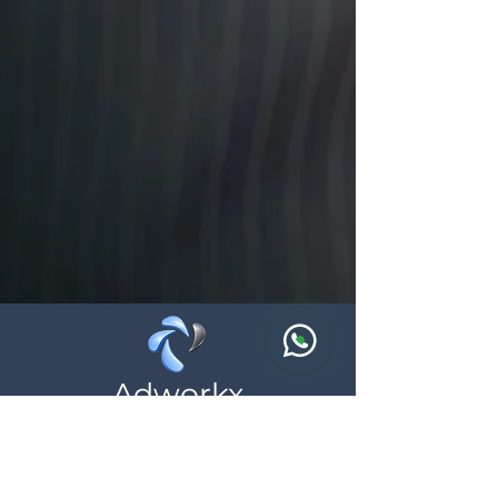
Adworkx
Wij helpen zelfstandigen en ondernemingen
bij hun online aanwezigheid, neem