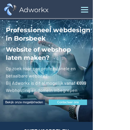
Adworkx
Professioneel webdesign
in Borsbeek
Website of webshop
laten maken?
Op zoek naar een professionele en
betaalbare website?
Bij Adworkx is dit al mogelijk vanaf
€699
Webhosting en domein inbegrepen
Bekijk onze mogelijkheden
Contacteer ons