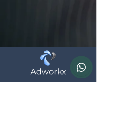
Adworkx
Wij helpen zelfstandigen en ondernemingen
bij hun online aanwezigheid, neem
vrijblijvend contact met ons op
Contact
BTW: BE
0783.690.615
*al onze prijzen zijn exclusief BTW