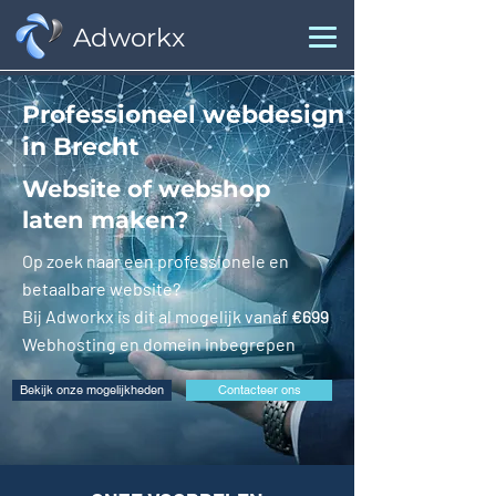
Adworkx
Professioneel webdesign
in Brecht
Website of webshop
laten maken?
Op zoek naar een professionele en
betaalbare website?
Bij Adworkx is dit al mogelijk vanaf
€699
Webhosting en domein inbegrepen
Bekijk onze mogelijkheden
Contacteer ons