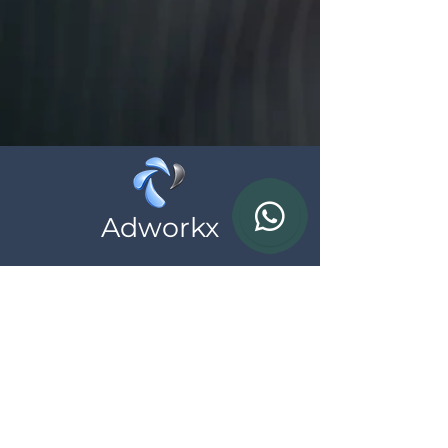
Adworkx
Wij helpen zelfstandigen en ondernemingen
bij hun online aanwezigheid, neem
vrijblijvend contact met ons op
Contact
BTW: BE
0783.690.615
*al onze prijzen zijn exclusief BTW