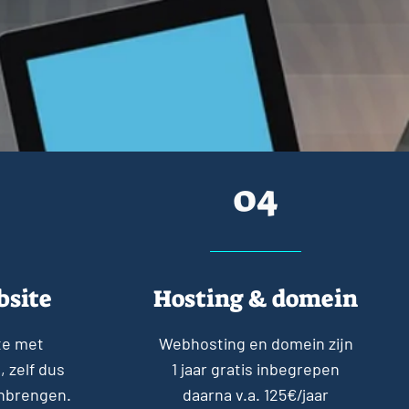
04
bsite
Hosting & domein
te met
Webhosting en domein zijn
 zelf dus
1 jaar gratis inbegrepen
anbrengen.
daarna v.a. 125€/jaar