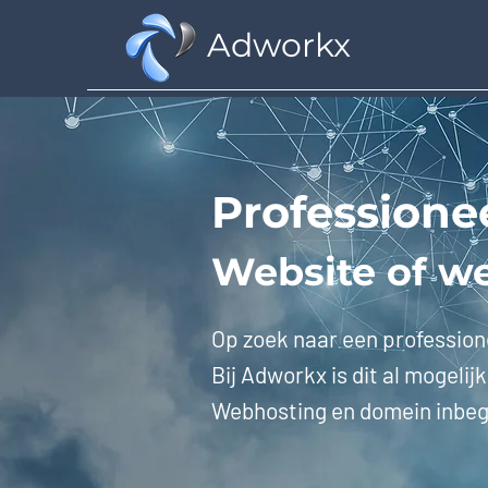
Adworkx
Professione
Website of w
Op zoek naar een profession
Bij Adworkx is dit al mogelij
Webhosting en domein inbe