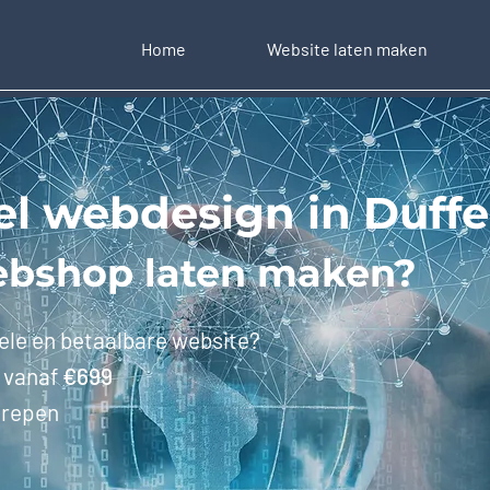
Home
Website laten maken
el webdesign in Duffe
ebshop laten maken?
ele en betaalbare website?
k vanaf
€699
grepen