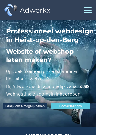
Adworkx
Professioneel webdesign
in Heist-op-den-Berg
Website of webshop
laten maken?
Op zoek naar een professionele en
betaalbare website?
Bij Adworkx is dit al mogelijk vanaf
€699
Webhosting en domein inbegrepen
Bekijk onze mogelijkheden
Contacteer ons