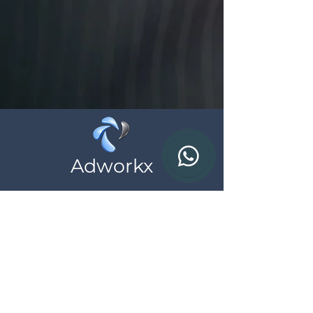
Adworkx
Wij helpen zelfstandigen en ondernemingen
bij hun online aanwezigheid, neem
vrijblijvend contact met ons op
Contact
BTW: BE
0783.690.615
*al onze prijzen zijn exclusief BTW