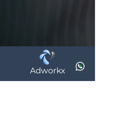
Adworkx
Wij helpen zelfstandigen en ondernemingen
bij hun online aanwezigheid, neem
vrijblijvend contact met ons op
Contact
BTW: BE
0783.690.615
*al onze prijzen zijn exclusief BTW