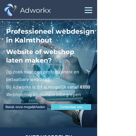
Adworkx
Professioneel webdesign
in Kalmthout
Website of webshop
laten maken?
Op zoek naar een professionele en
betaalbare website?
Bij Adworkx is dit al mogelijk vanaf
€699
Webhosting en domein inbegrepen
Bekijk onze mogelijkheden
Contacteer ons