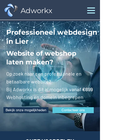
Adworkx
Professioneel webdesign
in Lier
Website of webshop
laten maken?
Op zoek naar een professionele en
betaalbare website?
Bij Adworkx is dit al mogelijk vanaf
€699
Webhosting en domein inbegrepen
Bekijk onze mogelijkheden
Contacteer ons