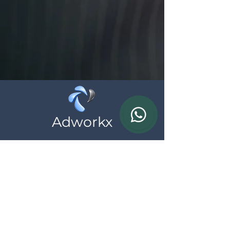
Adworkx
Wij helpen zelfstandigen en ondernemingen
bij hun online aanwezigheid, neem
vrijblijvend contact met ons op
Contact
BTW: BE
0783.690.615
*al onze prijzen zijn exclusief BTW