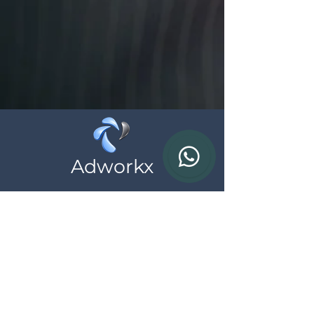
Adworkx
Wij helpen zelfstandigen en ondernemingen
bij hun online aanwezigheid, neem
vrijblijvend contact met ons op
Contact
BTW: BE
0783.690.615
*al onze prijzen zijn exclusief BTW