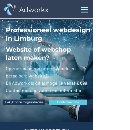
Adworkx
Professioneel webdesign
in Limburg
Website of webshop
laten maken?
Op zoek naar een professionele en
betaalbare website?
Bij Adworkx is dit al mogelijk vanaf
€ 699
Contacteer ons voor meer informatie
Bekijk onze mogelijkheden
Contacteer ons