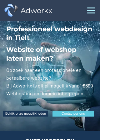
Adworkx
Professioneel webdesign
in Tielt
Website of webshop
laten maken?
Op zoek naar een professionele en
betaalbare website?
Bij Adworkx is dit al mogelijk vanaf
€699
Webhosting en domein inbegrepen
Bekijk onze mogelijkheden
Contacteer ons