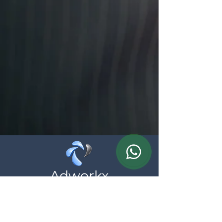
Adworkx
Wij helpen zelfstandigen en ondernemingen
bij hun online aanwezigheid, neem