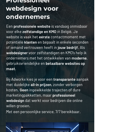
Professioneel
webdesign voor
ondernemers
Een
professionele website
is vandaag onmisbaar
voor elke
zelfstandige en KMO
in België. Je
website is vaak het
eerste
contactmoment met
potentiële
klanten
en bepaalt in enkele seconden
of iemand vertrouwen heeft in
jouw bedrijf
. Als
webdesigner
voor zelfstandigen en KMO’s help ik
ondernemers met het ontwikkelen van
moderne
,
gebruiksvriendelijke en
betaalbare websites op
maat
.
Bij Adworkx kies je voor een
transparante
aanpak
met duidelijke
all-in prijzen
, zonder verborgen
kosten.
Geen
ingewikkelde trajecten
of dure
marketingpakketten, maar
professioneel
webdesign
dat werkt voor bedrijven die online
willen groeien.
​Met een persoonlijke service, 7/7 bereikbaar.